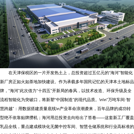
在天津保税区的一片开发热土上，总投资超过五亿元的“海河”智能化
新厂房正如火如荼地加快建设。作为承载多年国民记忆的天津本土地标品
牌，“海河”此次借力“十四五”开新局的春风，以技术改造、环保升级及全
流程智能化为突破口，将新塑“中国制造”的现代品质。\n\n“万吨车间·智
慧跨越”：用数据搭建质量底线\n产业革命浪潮袭来，百年品牌的成功转
型绝不依靠贴牌攒机；海河用总投资去向给出了答卷——这套新工厂覆盖
乳品全线，重点建成模块化无菌中控车间、智慧仓储系统和行业高标准的