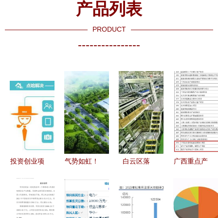
产品列表
PRODUCT
----------------
投资创业项
气势如虹！
白云区落
广西重点产
目选择指南
长春重大项
实“六抓”重
业投资合作
尚果科技为
目开足马力
点任务 推
项目（第一
您剖析关键
为高质量发
进新型工业
批）名单公