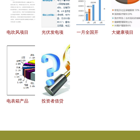
要点
展增添新动
化与项目投
布，崇左这
能
资建设走深
些项目入选
走实
电吹风项目
光伏发电项
一月全国开
大健康项目
投资预算报
目投资分析
工项目总投
投资加盟
告（参考模
100000万
资近5万
把握未来市
板）
元的工程决
亿，同比增
场的巨大潜
策与回报
幅达68%
力
投资开局展
现强劲动力
电表箱产品
投资者借贷
海外市场需
无果起诉
求与供给分
232名借款
析——电表
人，项目投
箱项目市场
资链条隐忧