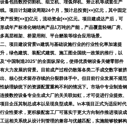
设备包括数控切割机、组立机、埋弧焊机、矫正机等成套生产
线。项目计划建设周期24个月，预计总投资[××]亿元，其中固定
资产投资[××][]亿元，流动资金[××]亿元。项目建成达产后，可
形成年产标准化钢结构产品1万吨的产能，产品覆盖轻钢厂房、
多高层框架、桥梁用刚、平台舾装等综合应用场景。
二、项目建设背景\n建筑与基础设施行业的行业性化率加速提
升，绿色建筑、装配式建筑、施工图全国统一政策的推行，以
及“中国制造2025”的全面纵深化，使得优质钢设备关键零部件
有大力发展的背景。目前成产过程仍散落各类二手成交数字被挤
出、核心技术留存存续的分裂群体手中。但目前行业发展不规范
性缺理缺统下的资源配置重构不利的情况下。市场中专业制造钢
连接数控设备专业生成大厂的关关联如虹，才可促进行业提效、
项目企压其制总成本以呈现良型成果。\n本项目正式为适应时代
行业性要求，更积极配套工厂可落实于更大方向制作推进项设成
工运相关系统从设计到管理的兼容与优越匹配，实施能够较解构