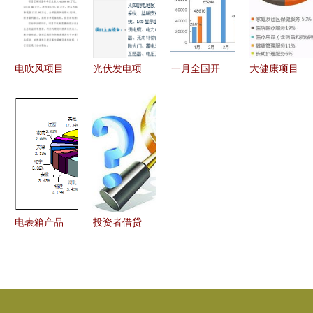
能
资建设走深
些项目入选
走实
电吹风项目
光伏发电项
一月全国开
大健康项目
投资预算报
目投资分析
工项目总投
投资加盟
告（参考模
100000万
资近5万
把握未来市
板）
元的工程决
亿，同比增
场的巨大潜
策与回报
幅达68%
力
投资开局展
现强劲动力
电表箱产品
投资者借贷
海外市场需
无果起诉
求与供给分
232名借款
析——电表
人，项目投
箱项目市场
资链条隐忧