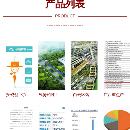
产品列表
PRODUCT
----------------
投资创业项
气势如虹！
白云区落
广西重点产
目选择指南
长春重大项
实“六抓”重
业投资合作
尚果科技为
目开足马力
点任务 推
项目（第一
您剖析关键
为高质量发
进新型工业
批）名单公
要点
展增添新动
化与项目投
布，崇左这